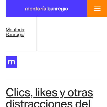
Inicio
Mentoria
Nosotros
Banregio
Casos de Éxito
Conocimiento
Blog
Clics, likes y otras
Buscar
Registro
mentoria@
distracciones del