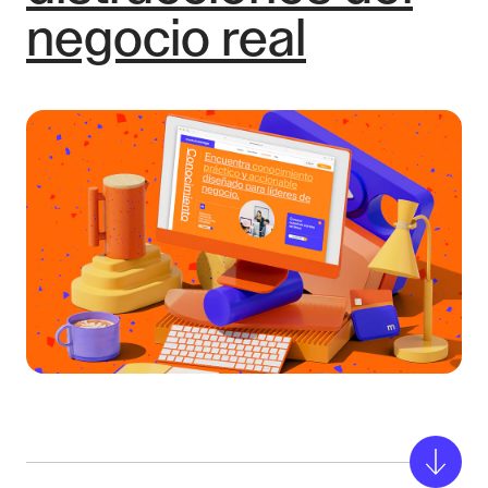
El programa es gratuito y
negocio real
abierto para clientes y no
clientes.
Regístrate
Aquí
01