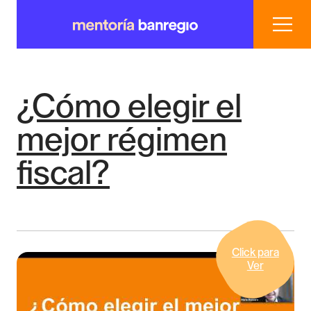
Inicio
¿Cómo elegir el
Nosotros
mejor régimen
Casos de Éxito
fiscal?
Conocimiento
Blog
Click para
Ver
Buscar
Registro
mentoria@